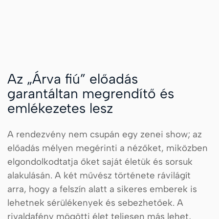
Az „Árva fiú” előadás
garantáltan megrendítő és
emlékezetes lesz
A rendezvény nem csupán egy zenei show; az
előadás mélyen megérinti a nézőket, miközben
elgondolkodtatja őket saját életük és sorsuk
alakulásán. A két művész története rávilágít
arra, hogy a felszín alatt a sikeres emberek is
lehetnek sérülékenyek és sebezhetőek. A
rivaldafény mögötti élet teljesen más lehet,