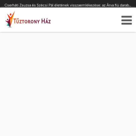
Cserháti Zsuzsa és Szécsi Pál életének visszaemlékezése: az Árva fiú darab mindenkit elvarázsol a Királyi Váróban Gödöllőn