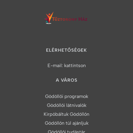
ELÉRHETŐSÉGEK
E-mail:
kattintson
A VÁROS
Gödöllői programok
Gödöllői látnivalók
Kirpóbáltuk Gödöllőn
Gödöllőn túl ajánljuk
Gödöllői tudástár