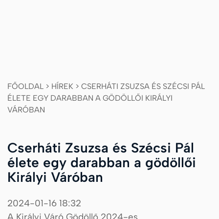
FŐOLDAL
>
HÍREK
>
CSERHÁTI ZSUZSA ÉS SZÉCSI PÁL
ÉLETE EGY DARABBAN A GÖDÖLLŐI KIRÁLYI
VÁRÓBAN
Cserháti Zsuzsa és Szécsi Pál
élete egy darabban a gödöllői
Királyi Váróban
2024-01-16 18:32
A Királyi Váró Gödöllő 2024-es