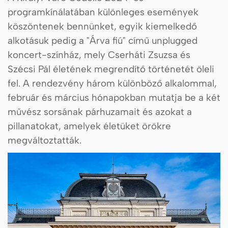
programkínálatában különleges események
köszöntenek bennünket, egyik kiemelkedő
alkotásuk pedig a "Árva fiú" című unplugged
koncert-színház, mely Cserháti Zsuzsa és
Szécsi Pál életének megrendítő történetét öleli
fel. A rendezvény három különböző alkalommal,
február és március hónapokban mutatja be a két
művész sorsának párhuzamait és azokat a
pillanatokat, amelyek életüket örökre
megváltoztatták.